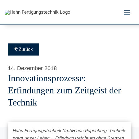
Zum
Inhalt
springen
Zurück
14. Dezember 2018
Innovationsprozesse:
Erfindungen zum Zeitgeist der
Technik
Hahn Fertigungstechnik GmbH aus Papenburg: Technik
prägt unser Leben – Erfindungsreichtum ohne Grenzen