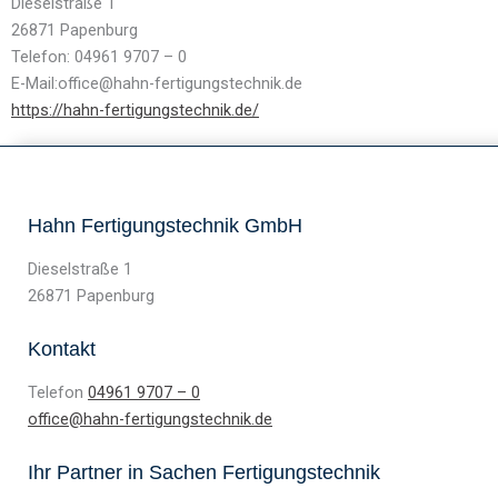
Dieselstraße 1
26871 Papenburg
Telefon: 04961 9707 – 0
E-Mail:office@hahn-fertigungstechnik.de
https://hahn-fertigungstechnik.de/
Hahn Fertigungstechnik GmbH
Dieselstraße 1
26871 Papenburg
Kontakt
Telefon
04961 9707 – 0
office@hahn-fertigungstechnik.de
Ihr Partner in Sachen Fertigungstechnik