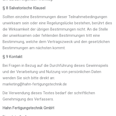
§ 8 Salvatorische Klausel
Sollten einzelne Bestimmungen dieser Teilnahmebedingungen
unwirksam sein oder eine Regelungslücke bestehen, berührt dies
die Wirksamkeit der übrigen Bestimmungen nicht. An die Stelle
der unwirksamen oder fehlenden Bestimmungen tritt eine
Bestimmung, welche dem Vertragszweck und den gesetzlichen
Bestimmungen am nächsten kommt.
§ 9 Kontakt
Bei Fragen in Bezug auf die Durchführung dieses Gewinnspiels
und der Verarbeitung und Nutzung von persönlichen Daten
wenden Sie sich bitte direkt an:
marketing@hahn-fertigungstechnik.de
Die Verwendung dieses Textes bedarf der schriftlichen
Genehmigung des Verfassers.
Hahn Fertigungstechnik GmbH